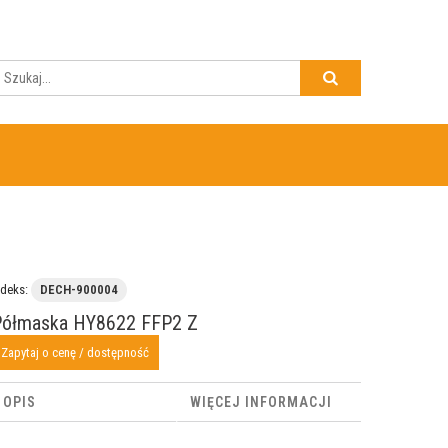
ndeks:
DECH-900004
Półmaska HY8622 FFP2 Z
Zapytaj o cenę / dostępność
OPIS
WIĘCEJ INFORMACJI