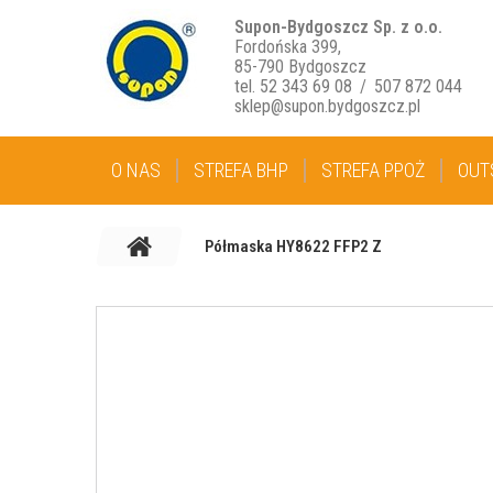
Supon-Bydgoszcz Sp. z o.o.
Fordońska 399,
85-790 Bydgoszcz
tel. 52 343 69 08
/
507 872 044
sklep@supon.bydgoszcz.pl
O NAS
STREFA BHP
STREFA PPOŻ
OUT
Półmaska HY8622 FFP2 Z