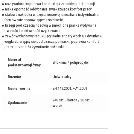
● usztywniona kopułowa konstrukcja zapobiega deformacji
● niska oporność oddychania zwiększająca komfort pracy
● stalowa nakładka w części nosowej umożliwia indywidualne
formowanie poprawiające szczelność
● brzegi pod częścią nosową wzmocnione pianką wpływa na
trwałość i efektywność użytkowania
● zawór wydechowy redukujący nadmiar pary wodnej i dwutlenku
węgla zbierający się pod czaszą półmaski, poprawia komfort
pracy i przedłuża żywotność półmaski
Materiał
Włóknina / polipropylen
podstawowy/główny
Rozmiar
Uniwersalny
Numer normy
EN 149:2001, +A1:2009
240 szt. - karton / 20 szt. -
Opakowanie
worek