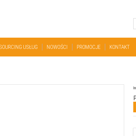
SOURCING USŁUG
NOWOŚCI
PROMOCJE
KONTAKT
I