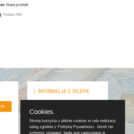
tan:
Nowy produkt
Pobierz PDF
INFORMACJA O SKLEPIE
Supon-Bydgoszcz Sp. z o.o.
OK
Cookies.
Fordońska 399,
Strona korzysta z plików cookies w celu realizacji
85-790 Bydgoszcz
usług zgodnie z Polityką Prywatności. Jeżeli nie
52 343 69 08
zmienisz ustawień, będą one zapisywane w